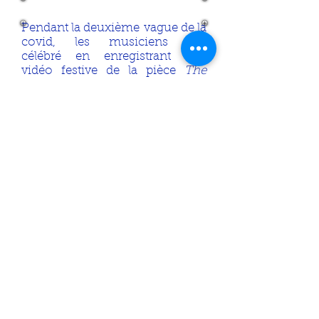
Pendant la deuxième vague de la
covid, les musiciens ont
célébré en enregistrant une
vidéo festive de la pièce
The
Spirit of Christmas.
Cliquez en bas pour la voir.
The Spirit of Christmas
Suivez-nous sur Facebook
95, avenue Lorne,
Saint-Lambert, Qc, J4P
2G7
Téléphone:
(514) 290-3937