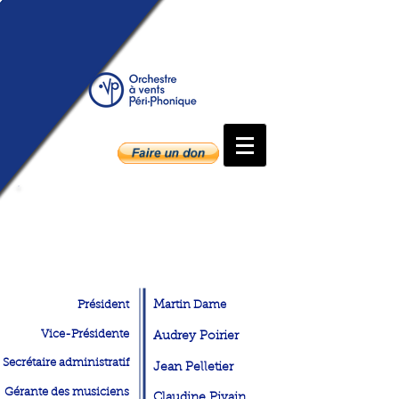
Conseil
d'administration
Président
M
artin Dame
Vice-Présidente
Audrey Poirier
Secrétaire administratif
Jean Pelletier
Gérante des musiciens
Claudine Pivain