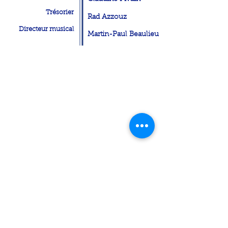
Trésorie
r
Rad Azzouz
Directeur musical
Martin-Paul Beaulieu
Suivez-nous sur Facebook
95, avenue Lorne,
Saint-Lambert, Qc, J4P
2G7