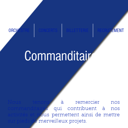
ORCHESTRE
CONCERTS
BILLETTERIE
RECRUTEMENT
Commanditaires
Nous tenons à remercier nos
commanditaires qui contribuent à nos
activités et nous permettent ainsi de mettre
sur pieds de merveilleux projets.