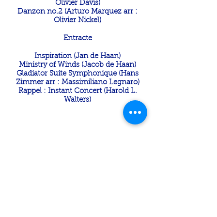
Olivier Davis)
Danzon no.2 (Arturo Marquez arr :
Olivier Nickel)
Entracte
Inspiration (Jan de Haan)
Ministry of Winds (Jacob de Haan)
Gladiator Suite Symphonique (Hans
Zimmer arr : Massimiliano Legnaro)
Rappel : Instant Concert (Harold L.
Walters)
Suivez-nous sur Facebook
95, avenue Lorne,
Saint-Lambert, Qc, J4P
2G7
Téléphone:
(514) 290-3937